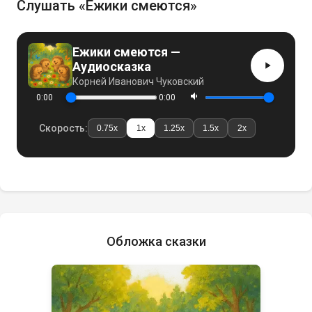
Слушать «
Ежики смеются
»
Ежики смеются —
Аудиосказка
Корней Иванович Чуковский
0:00
0:00
Скорость:
0.75
x
1
x
1.25
x
1.5
x
2
x
Обложка сказки