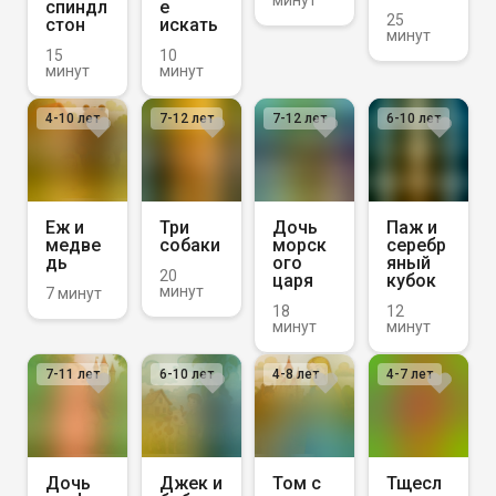
минут
спиндл
е
25
стон
искать
минут
15
10
минут
минут
4-10
лет
7-12
лет
7-12
лет
6-10
лет
Еж и
Три
Дочь
Паж и
медве
собаки
морск
серебр
дь
ого
яный
20
царя
кубок
минут
7 минут
18
12
минут
минут
7-11
лет
6-10
лет
4-8
лет
4-7
лет
Дочь
Джек и
Том с
Тщесл