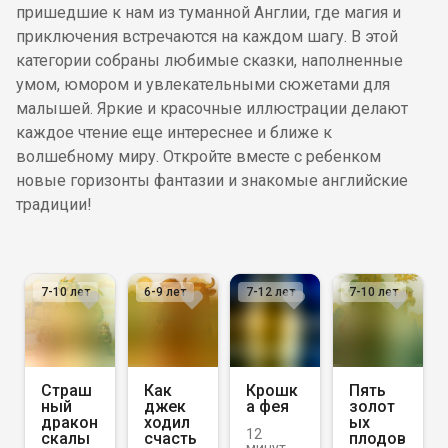
пришедшие к нам из туманной Англии, где магия и
приключения встречаются на каждом шагу. В этой
категории собраны любимые сказки, наполненные
умом, юмором и увлекательными сюжетами для
малышей. Яркие и красочные иллюстрации делают
каждое чтение еще интереснее и ближе к
волшебному миру. Откройте вместе с ребенком
новые горизонты фантазии и знакомые английские
традиции!
7-10
лет
6-9
лет
7-12
лет
7-10
лет
Страш
Как
Крошк
Пять
ный
джек
а фея
золот
дракон
ходил
ых
12
скалы
счасть
плодов