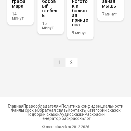
графа
бобов
ногото
авная
мара
ый
к и
мышь
стебел
больш
14
7 минут
ь
ая
минут
принце
15
сса
минут
9 минут
1
2
Главная
Правообладателям
Политика конфиденциальности
Файлы cookie
Обратная связь
Контакты
Категории сказок
Подборки сказок
Аудиосказки
Раскраски
Генератор раскрасок
Блог
© more-skazok.ru 2012-
2026