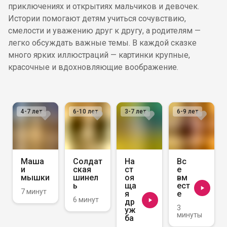
приключениях и открытиях мальчиков и девочек.
Истории помогают детям учиться сочувствию,
смелости и уважению друг к другу, а родителям —
легко обсуждать важные темы. В каждой сказке
много ярких иллюстраций — картинки крупные,
красочные и вдохновляющие воображение.
4-7
лет
6-10
лет
3-7
лет
6-9
лет
Маша
Солдат
На
Вс
и
ская
ст
е
мышки
шинел
оя
вм
ь
ща
ест
7 минут
я
е
6 минут
др
3
уж
минуты
ба