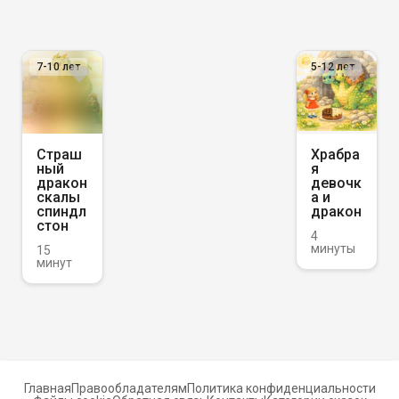
7-10
лет
5-12
лет
Страш
Храбра
ный
я
дракон
девочк
скалы
а и
спиндл
дракон
стон
4
минуты
15
минут
Главная
Правообладателям
Политика конфиденциальности