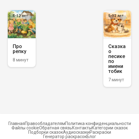
5-12
лет
5-12
лет
Про
Сказка
репку
о
песике
8 минут
по
имени
тобик
7 минут
Главная
Правообладателям
Политика конфиденциальности
Файлы cookie
Обратная связь
Контакты
Категории сказок
Подборки сказок
Аудиосказки
Раскраски
Генератор раскрасок
Блог