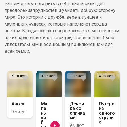
вашим детям поверить в себя, найти силы для
преодоления трудностей и увидеть добрую сторону
мира. Это истории о дружбе, вере в лучшее и
маленьких чудесах, которые наполняют сердца
светом. Каждая сказка сопровождается множеством
ярких, красочных иллюстраций, чтобы чтение было
увлекательным и волшебным приключением для
всей семьи.
6-10
лет
0-12
лет
7-12
лет
4-10
лет
Ангел
Ма
Девоч
Пятеро
ле
ка со
из
9 минут
нь
спичка
одного
ки
ми
стручк
й
а
9 минут
пр