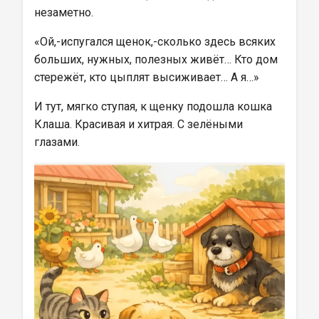
незаметно.
«Ой,-испугался щенок,-сколько здесь всяких 
больших, нужных, полезных живёт… Кто дом 
стережёт, кто цыплят высиживает… А я…»
И тут, мягко ступая, к щенку подошла кошка 
Клаша. Красивая и хитрая. С зелёными 
глазами.