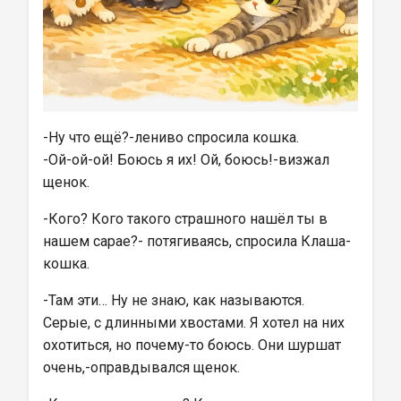
-Ну что ещё?-лениво спросила кошка.
-Ой-ой-ой! Боюсь я их! Ой, боюсь!-визжал 
щенок.
-Кого? Кого такого страшного нашёл ты в 
нашем сарае?- потягиваясь, спросила Клаша-
кошка.
-Там эти… Ну не знаю, как называются. 
Серые, с длинными хвостами. Я хотел на них 
охотиться, но почему-то боюсь. Они шуршат 
очень,-оправдывался щенок.