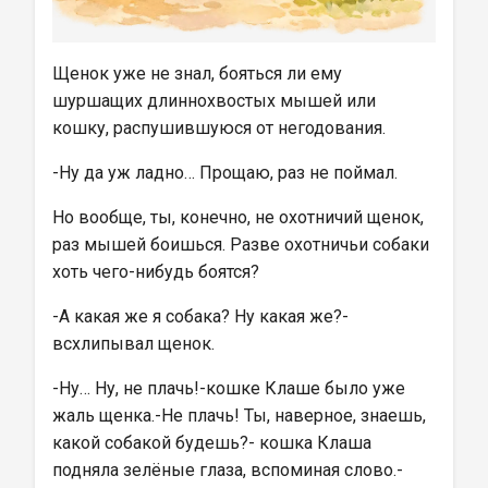
Щенок уже не знал, бояться ли ему 
шуршащих длиннохвостых мышей или 
кошку, распушившуюся от негодования.
-Ну да уж ладно… Прощаю, раз не поймал.
Но вообще, ты, конечно, не охотничий щенок, 
раз мышей боишься. Разве охотничьи собаки 
хоть чего-нибудь боятся?
-А какая же я собака? Ну какая же?-
всхлипывал щенок.
-Ну… Ну, не плачь!-кошке Клаше было уже 
жаль щенка.-Не плачь! Ты, наверное, знаешь, 
какой собакой будешь?- кошка Клаша 
подняла зелёные глаза, вспоминая слово.- 