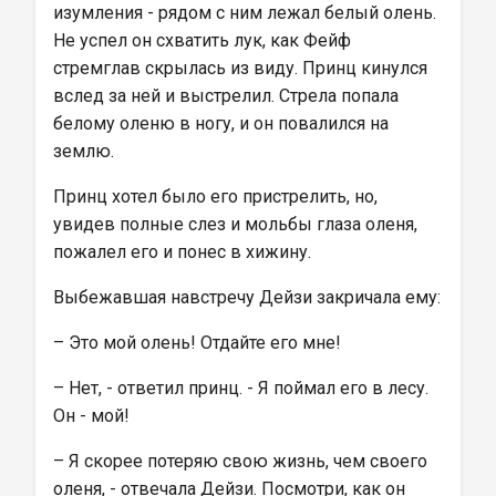
изумления - рядом с ним лежал белый олень. 
Не успел он схватить лук, как Фейф 
стремглав скрылась из виду. Принц кинулся 
вслед за ней и выстрелил. Стрела попала 
белому оленю в ногу, и он повалился на 
землю.
Принц хотел было его пристрелить, но, 
увидев полные слез и мольбы глаза оленя, 
пожалел его и понес в хижину.
Выбежавшая навстречу Дейзи закричала ему:
– Это мой олень! Отдайте его мне!
– Нет, - ответил принц. - Я поймал его в лесу. 
Он - мой!
– Я скорее потеряю свою жизнь, чем своего 
оленя, - отвечала Дейзи. Посмотри, как он 