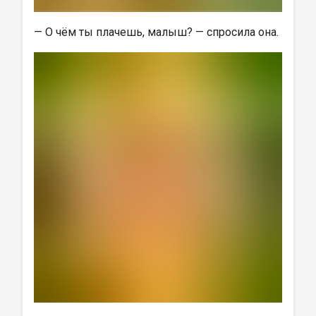
— О чём ты плачешь, малыш? — спросила она.