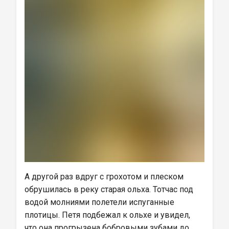
А другой раз вдруг с грохотом и плеском 
обрушилась в реку старая ольха. Тотчас под 
водой молниями полетели испуганные 
плотицы. Петя подбежал к ольхе и увидел, 
что она прогрызена бобровыми зубами до 