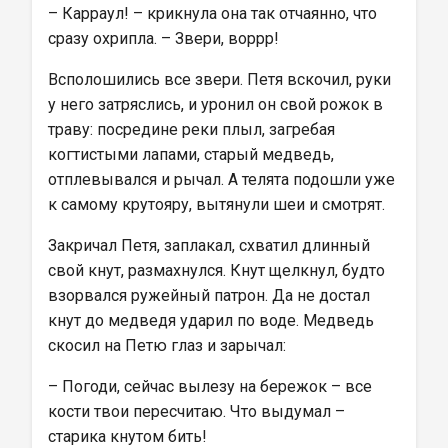
– Карраул! – крикнула она так отчаянно, что 
сразу охрипла. – Звери, воррр!
Всполошились все звери. Петя вскочил, руки 
у него затряслись, и уронил он свой рожок в 
траву: посредине реки плыл, загребая 
когтистыми лапами, старый медведь, 
отплевывался и рычал. А телята подошли уже 
к самому крутояру, вытянули шеи и смотрят.
Закричал Петя, заплакал, схватил длинный 
свой кнут, размахнулся. Кнут щелкнул, будто 
взорвался ружейный патрон. Да не достал 
кнут до медведя ударил по воде. Медведь 
скосил на Петю глаз и зарычал:
– Погоди, сейчас вылезу на бережок – все 
кости твои пересчитаю. Что выдумал – 
старика кнутом бить!