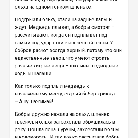
ольха на одном тонком шпеньке.
Подгрызли ольху, стали на задние лапы и 
ждут. Медведь плывет, а бобры смотрят – 
рассчитывают, когда он подплывет под 
самый под удар этой высоченной ольхи. У 
бобров расчет всегда верный, потому что они 
единственные звери, что умеют строить 
разные хитрые вещи – плотины, подводные 
ходы и шалаши.
Как только подплыл медведь к 
назначенному месту, старый бобер крикнул:
– А ну, нажимай!
Бобры дружно нажали на ольху, шпенек 
треснул, и ольха загрохотала обрушилась в 
реку. Пошла пена, буруны, захлестали волны 
и водовороты. И так ловко рассчитали бобры, 