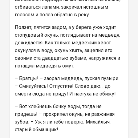
отбиваться лапами, закричал истошным 
голосом и полез обратно в реку.
Ползет, пятится задом, а у берега уже ходит 
стопудовый окунь, поглядывает на медведя, 
дожидается. Как только медвежий хвост 
окунулся в воду, окунь хвать, зацепил его 
своими ста двадцатью зубами, напружился и 
потащил медведя в омут.
– Братцы! – заорал медведь, пуская пузыри. 
– Смилуйтесь! Отпустите! Слово даю… до 
смерти сюда не приду! И пастуха не обижу!
– Вот хлебнешь бочку воды, тогда не 
придешь! – прохрипел окунь, не разжимая 
зубов. – Уж я ли тебе поверю, Михайлыч, 
старый обманщик!