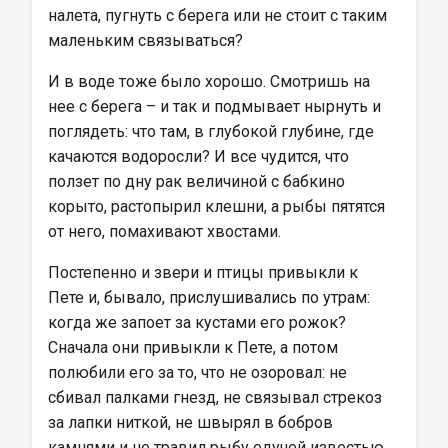
налета, пугнуть с берега или не стоит с таким 
маленьким связываться?
И в воде тоже было хорошо. Смотришь на 
нее с берега – и так и подмывает нырнуть и 
поглядеть: что там, в глубокой глубине, где 
качаются водоросли? И все чудится, что 
ползет по дну рак величиной с бабкино 
корыто, растопырил клешни, а рыбы пятятся 
от него, помахивают хвостами.
Постепенно и звери и птицы привыкли к 
Пете и, бывало, прислушивались по утрам: 
когда же запоет за кустами его рожок? 
Сначала они привыкли к Пете, а потом 
полюбили его за то, что не озоровал: не 
сбивал палками гнезд, не связывал стрекоз 
за лапки ниткой, не швырял в бобров 
камнями и не травил рыбу едучей известью.