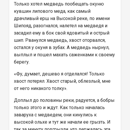
Только хотел медведь пообещать окуню 
кувшин липового меда, как самый 
драчливый ерш на Высокой реке, по имени 
Шипояд, разогнался, налетел на медведя и 
засадил ему в бок свой ядовитый и острый 
шип. Рванулся медведь, хвост оторвался, 
остался у окуня в зубах. А медведь нырнул, 
выплыл и пошел махать саженками к своему 
берегу.
«Фу, думает, дешево я отделался! Только 
хвост потерял. Хвост старый, облезлый, мне 
от него никакого толку».
Доплыл до половины реки, радуется, а бобры 
только этого и ждут. Как только началась 
заваруха с медведем, они кинулись к 
высокой ольхе и тут же начали ее грызть. И 
так за минуту подгрызли, что держалась эта 