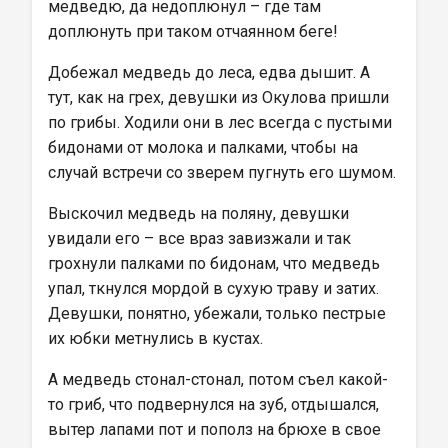
медведю, да недоплюнул – где там 
доплюнуть при таком отчаянном беге!
Добежал медведь до леса, едва дышит. А 
тут, как на грех, девушки из Окулова пришли 
по грибы. Ходили они в лес всегда с пустыми 
бидонами от молока и палками, чтобы на 
случай встречи со зверем пугнуть его шумом.
Выскочил медведь на поляну, девушки 
увидали его – все враз завизжали и так 
грохнули палками по бидонам, что медведь 
упал, ткнулся мордой в сухую траву и затих. 
Девушки, понятно, убежали, только пестрые 
их юбки метнулись в кустах.
А медведь стонал-стонал, потом съел какой-
то гриб, что подвернулся на зуб, отдышался, 
вытер лапами пот и пополз на брюхе в свое 