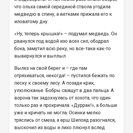
что ольха самой серединой ствола угодила 
медведю в спину, а ветками прижала его к 
иловатому дну.
«Ну, теперь крышка!» – подумал медведь. Он 
рванулся под водой изо всех сил, ободрал 
бока, замутил всю реку, но все-таки как-то 
вывернулся и выплыл.
Вылез на свой берег и – где там 
отряхиваться, некогда! – пустился бежать по 
песку к своему лесу. А позади крик, 
улюлюканье. Бобры свищут в два пальца. А 
ворона так задохнулась от хохота, что один 
только раз и прокричала: «Дуррак!», а больше 
уже и кричать не могла. Осинки мелко 
тряслись от смеха, а ерш Шипояд разогнался, 
выскочил из воды и лихо плюнул вслед 