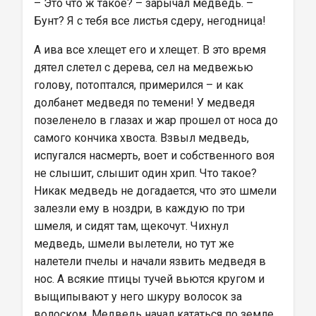
– Это что ж такое? – зарычал медведь. – 
Бунт? Я с тебя все листья сдеру, негодница!
А ива все хлещет его и хлещет. В это время 
дятел слетел с дерева, сел на медвежью 
голову, потоптался, примерился – и как 
долбанет медведя по темени! У медведя 
позеленело в глазах и жар прошел от носа до 
самого кончика хвоста. Взвыл медведь, 
испугался насмерть, воет и собственного воя 
не слышит, слышит один хрип. Что такое? 
Никак медведь не догадается, что это шмели 
залезли ему в ноздри, в каждую по три 
шмеля, и сидят там, щекочут. Чихнул 
медведь, шмели вылетели, но тут же 
налетели пчелы и начали язвить медведя в 
нос. А всякие птицы тучей вьются кругом и 
выщипывают у него шкуру волосок за 
волоском. Медведь начал кататься по земле, 