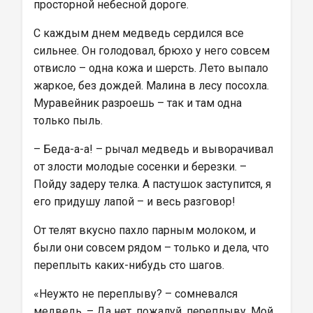
просторной небесной дороге.
С каждым днем медведь сердился все 
сильнее. Он голодовал, брюхо у него совсем 
отвисло – одна кожа и шерсть. Лето выпало 
жаркое, без дождей. Малина в лесу посохла. 
Муравейник разроешь – так и там одна 
только пыль.
– Беда-а-а! – рычал медведь и выворачивал 
от злости молодые сосенки и березки. – 
Пойду задеру телка. А пастушок заступится, я 
его придушу лапой – и весь разговор!
От телят вкусно пахло парным молоком, и 
были они совсем рядом – только и дела, что 
переплыть каких-нибудь сто шагов.
«Неужто не переплыву? – сомневался 
медведь. – Да нет, пожалуй, переплыву. Мой 