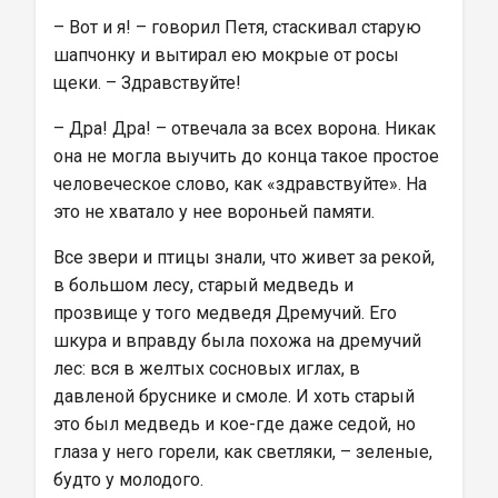
– Вот и я! – говорил Петя, стаскивал старую 
шапчонку и вытирал ею мокрые от росы 
щеки. – Здравствуйте!
– Дра! Дра! – отвечала за всех ворона. Никак 
она не могла выучить до конца такое простое 
человеческое слово, как «здравствуйте». На 
это не хватало у нее вороньей памяти.
Все звери и птицы знали, что живет за рекой, 
в большом лесу, старый медведь и 
прозвище у того медведя Дремучий. Его 
шкура и вправду была похожа на дремучий 
лес: вся в желтых сосновых иглах, в 
давленой бруснике и смоле. И хоть старый 
это был медведь и кое-где даже седой, но 
глаза у него горели, как светляки, – зеленые, 
будто у молодого.