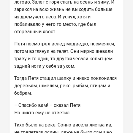
логово. Залег с горя спать на осень и зиму. И 
зарекся на всю жизнь не выходить больше 
из дремучего леса. И уснул, хотя и 
побаливало у него то место, где был 
оторванный хвост.
Петя посмотрел вслед медведю, посмеялся, 
потом взглянул на телят. Они мирно жевали 
траву и то один, то другой чесали копытцем 
задней ноги у себя за ухом.
Тогда Петя стащил шапку и низко поклонился 
деревьям, шмелям, реке, рыбам, птицам и 
бобрам.
– Спасибо вам! – сказал Петя.
Но никто ему не ответил.
Тихо было на реке. Сонно висела листва ив, 
не трепетали осины, даже не было слышно 