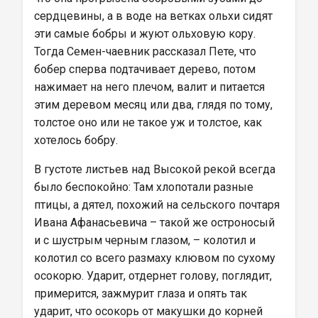
сердцевины, а в воде на ветках ольхи сидят 
эти самые бобры и жуют ольховую кору. 
Тогда Семен-чаевник рассказал Пете, что 
бобер сперва подтачивает дерево, потом 
нажимает на него плечом, валит и питается 
этим деревом месяц или два, глядя по тому, 
толстое оно или не такое уж и толстое, как 
хотелось бобру.
В густоте листьев над Высокой рекой всегда 
было беспокойно: Там хлопотали разные 
птицы, а дятел, похожий на сельского почтаря 
Ивана Афанасьевича – такой же остроносый 
и с шустрым черным глазом, – колотил и 
колотил со всего размаху клювом по сухому 
осокорю. Ударит, отдернет голову, поглядит, 
примерится, зажмурит глаза и опять так 
ударит, что осокорь от макушки до корней 