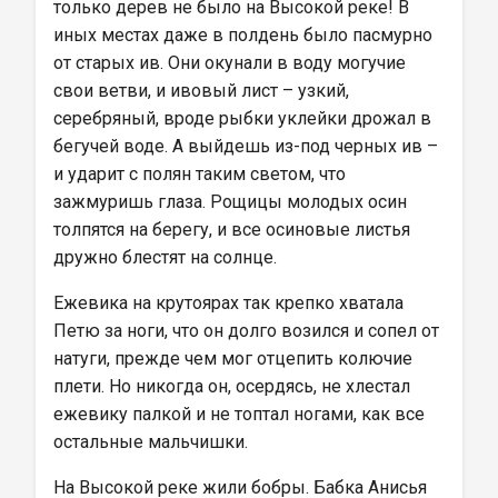
только дерев не было на Высокой реке! В 
иных местах даже в полдень было пасмурно 
от старых ив. Они окунали в воду могучие 
свои ветви, и ивовый лист – узкий, 
серебряный, вроде рыбки уклейки дрожал в 
бегучей воде. А выйдешь из-под черных ив – 
и ударит с полян таким светом, что 
зажмуришь глаза. Рощицы молодых осин 
толпятся на берегу, и все осиновые листья 
дружно блестят на солнце.
Ежевика на крутоярах так крепко хватала 
Петю за ноги, что он долго возился и сопел от 
натуги, прежде чем мог отцепить колючие 
плети. Но никогда он, осердясь, не хлестал 
ежевику палкой и не топтал ногами, как все 
остальные мальчишки.
На Высокой реке жили бобры. Бабка Анисья 