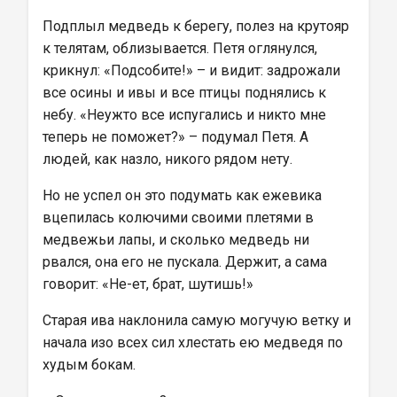
Подплыл медведь к берегу, полез на крутояр 
к телятам, облизывается. Петя оглянулся, 
крикнул: «Подсобите!» – и видит: задрожали 
все осины и ивы и все птицы поднялись к 
небу. «Неужто все испугались и никто мне 
теперь не поможет?» – подумал Петя. А 
людей, как назло, никого рядом нету.
Но не успел он это подумать как ежевика 
вцепилась колючими своими плетями в 
медвежьи лапы, и сколько медведь ни 
рвался, она его не пускала. Держит, а сама 
говорит: «Не-ет, брат, шутишь!»
Старая ива наклонила самую могучую ветку и 
начала изо всех сил хлестать ею медведя по 
худым бокам.