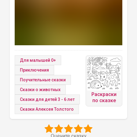
Для малышей 0+
Приключения
Поучительные сказки
Сказки о животных
Раскраски
Сказки для детей 3 - 6 лет
по сказке
Сказки Алексея Толстого
Оцените сказку