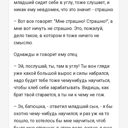
младший сидит себе в углу, тоже слушает, и 
никак ему невдомек, что это значит - страшно.
– Вот все говорят: "Мне страшно! Страшно!", а 
мне вот ничуть не страшно. Это, пожалуй, 
дело такое, в котором я тоже ничего не 
смыслю.
Однажды и говорит ему отец:
– Эй, послушай, ты, там в углу! Ты вон гляди 
уже какой большой вырос и силы набрался, 
надо будет тебе тоже чемунибудь научиться, 
чтобы хлеб себе зарабатывать. Видишь, как 
брат твой старается, а ты ни к чему не гож.
– Эх, батюшка, - ответил младший сын, - я бы 
охотно чему-нибудь научился; и раз уж на то 
пошло, то хотелось бы мне научиться, чтоб 
было мне страшно; в этом деле, видно, я еще 