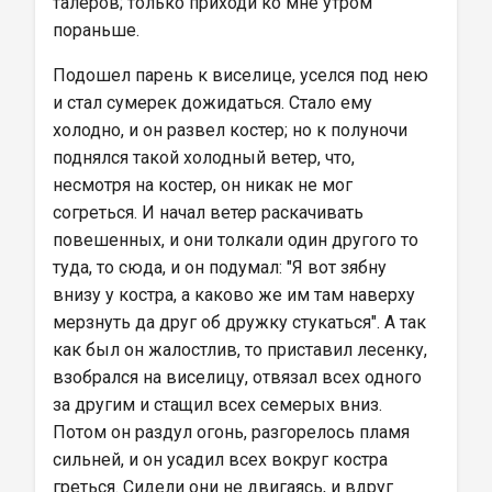
талеров; только приходи ко мне утром 
пораньше.
Подошел парень к виселице, уселся под нею 
и стал сумерек дожидаться. Стало ему 
холодно, и он развел костер; но к полуночи 
поднялся такой холодный ветер, что, 
несмотря на костер, он никак не мог 
согреться. И начал ветер раскачивать 
повешенных, и они толкали один другого то 
туда, то сюда, и он подумал: "Я вот зябну 
внизу у костра, а каково же им там наверху 
мерзнуть да друг об дружку стукаться". А так 
как был он жалостлив, то приставил лесенку, 
взобрался на виселицу, отвязал всех одного 
за другим и стащил всех семерых вниз. 
Потом он раздул огонь, разгорелось пламя 
сильней, и он усадил всех вокруг костра 
греться. Сидели они не двигаясь, и вдруг 