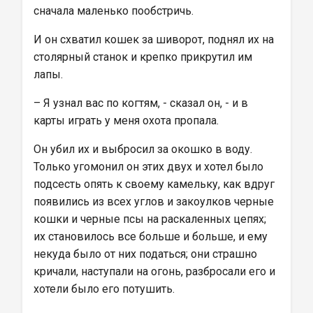
сначала маленько пообстричь.
И он схватил кошек за шиворот, поднял их на 
столярный станок и крепко прикрутил им 
лапы.
– Я узнал вас по когтям, - сказал он, - и в 
карты играть у меня охота пропала.
Он убил их и выбросил за окошко в воду. 
Только угомонил он этих двух и хотел было 
подсесть опять к своему камельку, как вдруг 
появились из всех углов и закоулков черные 
кошки и черные псы на раскаленных цепях; 
их становилось все больше и больше, и ему 
некуда было от них податься; они страшно 
кричали, наступали на огонь, разбросали его и 
хотели было его потушить.