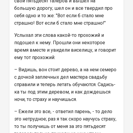
свои пятьдесят талеров и вышел на 
большую дорогу; шел он и все твердил про 
себя одно и то же: "Вот если б стало мне 
страшно! Вот если б стало мне страшно!"
Услыхал эти слова какой-то прохожий и 
подошел к нему. Прошли они некоторое 
время вместе и увидели виселицу, и говорит 
ему тот прохожий:
– Видишь, вон стоит дерево, а на нем семеро 
с дочкой заплечных дел мастера свадьбу 
справили и теперь летать обучаются. Садись-
ка ты под этим деревом, и как дождешься 
ночи, то страху и научишься.
– Ежели это все, - ответил парень, - то дело 
это нетрудное; раз я так скоро научусь страху, 
то ты получишь от меня за это пятьдесят 