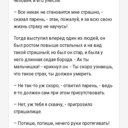
человек и его унесли.
– Все никак не становится мне страшно, - 
сказал парень, - этак, пожалуй, я за всю свою 
жизнь страху не научусь!
Тогда выступил вперед один из людей, он 
был ростом повыше остальных и на вид 
такой страшный; но был он стар, и была у 
него длинная седая борода. - Ах ты 
мальчишка! - крикнул он. - Ты скоро узнаешь, 
что такое страх, ты должен умереть.
– Не так-то уж скоро, - ответил парень, - ведь 
я-то должен сам при этом присутствовать.
– Нет, уж тебя я схвачу, - пригрозило 
страшилище.
– Потише, потише, нечего руки протягивать! 