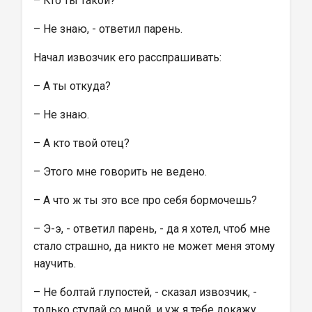
– Кто ты такой?
– Не знаю, - ответил парень.
Начал извозчик его расспрашивать:
– А ты откуда?
– Не знаю.
– А кто твой отец?
– Этого мне говорить не ведено.
– А что ж ты это все про себя бормочешь?
– Э-э, - ответил парень, - да я хотел, чтоб мне 
стало страшно, да никто не может меня этому 
научить.
– Не болтай глупостей, - сказал извозчик, - 
только ступай со мной, и уж я тебе докажу, 