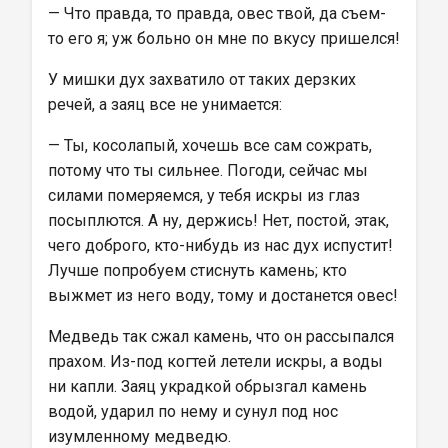
— Что правда, то правда, овес твой, да съем-
то его я; уж больно он мне по вкусу пришелся!
У мишки дух захватило от таких дерзких 
речей, а заяц все не унимается:
— Ты, косолапый, хочешь все сам сожрать, 
потому что ты сильнее. Погоди, сейчас мы 
силами померяемся, у тебя искры из глаз 
посыплются. А ну, держись! Нет, постой, этак, 
чего доброго, кто-нибудь из нас дух испустит! 
Лучше попробуем стиснуть камень; кто 
выжмет из него воду, тому и достанется овес!
Медведь так сжал камень, что он рассыпался 
прахом. Из-под когтей летели искры, а воды 
ни капли. Заяц украдкой обрызгал камень 
водой, ударил по нему и сунул под нос 
изумленному медведю.