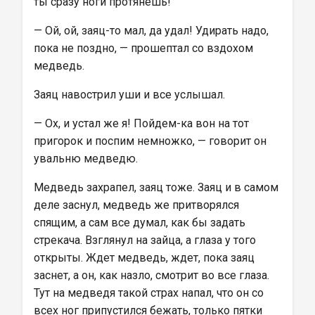
ты сразу ноги протянешь!
— Ой, ой, заяц-то мал, да удал! Удирать надо, 
пока не поздно, — прошептал со вздохом 
медведь.
Заяц навострил уши и все услышал.
— Ох, и устал же я! Пойдем-ка вон на тот 
пригорок и поспим немножко, — говорит он 
увальню медведю.
Медведь захрапел, заяц тоже. Заяц и в самом 
деле заснул, медведь же притворялся 
спящим, а сам все думал, как бы задать 
стрекача. Взглянул на зайца, а глаза у того 
открыты. Ждет медведь, ждет, пока заяц 
заснет, а он, как назло, смотрит во все глаза. 
Тут на медведя такой страх напал, что он со 
всех ног припустился бежать, только пятки 