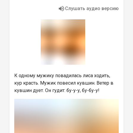
Слушать аудио версию
К одному мужику повадилась лиса ходить, 
кур красть. Мужик повесил кувшин. Ветер в 
кувшин дует. Он гудит: бу-у-у, бу-бу-у!