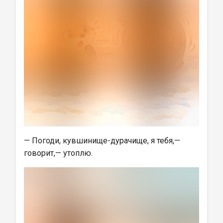
— Погоди, кувшинище-дурачище, я тебя,— 
говорит,— утоплю.