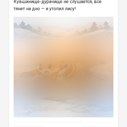
Кувшинище-дурачище не слушается, всё 
тянет на дно — и утопил лису!