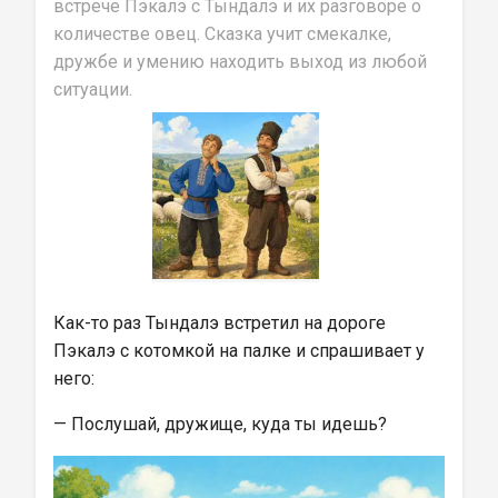
встрече Пэкалэ с Тындалэ и их разговоре о 
количестве овец. Сказка учит смекалке, 
дружбе и умению находить выход из любой 
ситуации.
Как-то раз Тындалэ встретил на дороге 
Пэкалэ с котомкой на палке и спрашивает у 
него:
— Послушай, дружище, куда ты идешь?