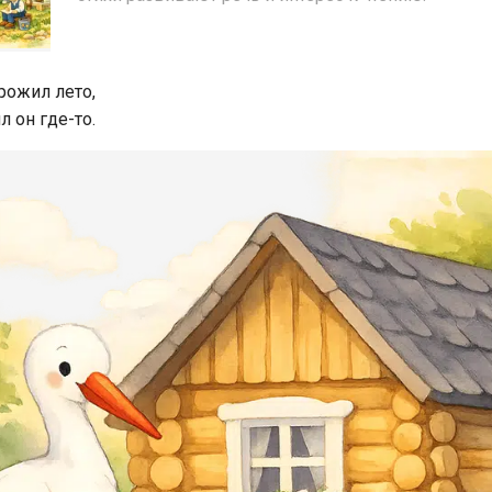
рожил лето,
л он где-то.