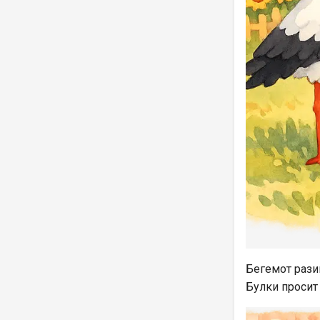
Бегемот разин
Булки просит