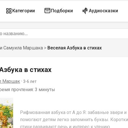
Категории
Подборки
Аудиосказки
и Самуила Маршака
>
Веселая Азбука в стихах
Азбука в стихах
л Маршак
 · 
3-6
 лет
емя прочтения: 
3 минуты
Рифмованная азбука от А до Я: забавные звери и
помогают детям легко запомнить буквы. Коротк
стихи развивают речь и интерес к чтению.