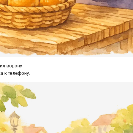
ил ворону
а к телефону.