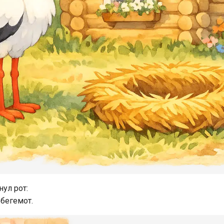
ул рот:
 бегемот.