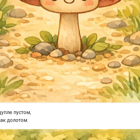
дупле пустом,
как долотом.