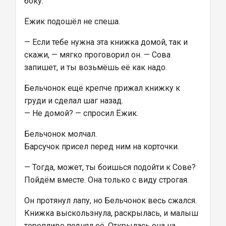
боку.
Ёжик подошёл не спеша.
— Если тебе нужна эта книжка домой, так и 
скажи, — мягко проговорил он. — Сова 
запишет, и ты возьмёшь её как надо.
Бельчонок ещё крепче прижал книжку к 
груди и сделал шаг назад.
— Не домой? — спросил Ёжик.
Бельчонок молчал.
Барсучок присел перед ним на корточки.
— Тогда, может, ты боишься подойти к Сове? 
Пойдём вместе. Она только с виду строгая.
Он протянул лапу, но Бельчонок весь сжался. 
Книжка выскользнула, раскрылась, и малыш 
торопливо поднял её. Открылась она на 