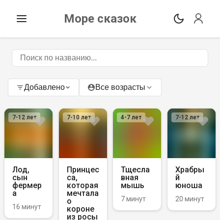
Море сказок
Добавлено
Все возрасты
7-12
лет
7-10
лет
4-7
лет
7-12
лет
Лод,
Принцес
Тщесла
Храбры
сын
са,
вная
й
фермер
которая
мышь
юноша
а
мечтала
7 минут
20 минут
о
16 минут
короне
из росы