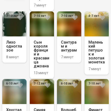
7 минут
7-10
лет
7-10
лет
7-10
лет
4-7
лет
Лихо
Сын
Сантура
Малень
одногла
короля
м и
кий
зое
франци
антурам
петушо
и и
к и
8 минут
7 минут
красави
золотая
ца
монетка
джоана
7 минут
13 минут
6-10
лет
7-12
лет
6-10
лет
7-10
лет
Хрустал
Синяя
Волшеб
Финист