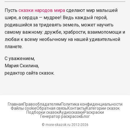
Пусть
сказки народов мира
сделают мир малышей
шире, а сердца — мудрее! Ведь каждый герой,
родившийся за тридевять земель, может научить
самому важному: дружбе, храбрости, взаимопомощи и
любви к всему необычному на нашей удивительной
планете.
С уважением,
Мария Скилина,
редактор сайта сказок.
Главная
Правообладателям
Политика конфиденциальности
Файлы cookie
Обратная связь
Контакты
Категории сказок
Подборки сказок
Аудиосказки
Раскраски
Генератор раскрасок
Блог
© more-skazok.ru 2012-
2026