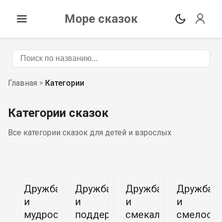
Море сказок
Главная
>
Категории
Категории сказок
Все категории сказок для детей и взрослых
Дружба
Дружба
Дружба
Дружба
и
и
и
и
мудрость
поддержка
смекалка
смелост