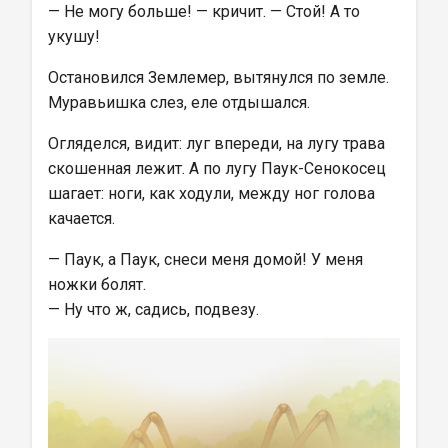
— Не могу больше! — кричит. — Стой! А то 
укушу!
Остановился Землемер, вытянулся по земле. 
Муравьишка слез, еле отдышался.
Огляделся, видит: луг впереди, на лугу трава 
скошенная лежит. А по лугу Паук-Сенокосец 
шагает: ноги, как ходули, между ног голова 
качается.
— Паук, а Паук, снеси меня домой! У меня 
ножки болят.
— Ну что ж, садись, подвезу.