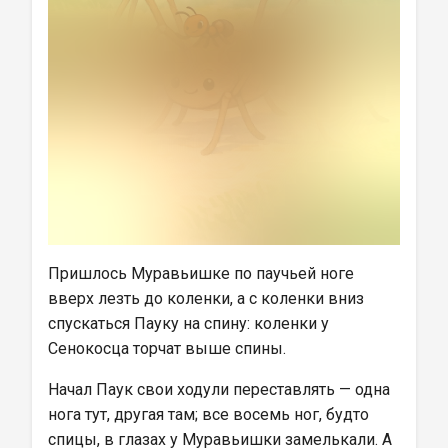
Пришлось Муравьишке по паучьей ноге 
вверх лезть до коленки, а с коленки вниз 
спускаться Пауку на спину: коленки у 
Сенокосца торчат выше спины.
Начал Паук свои ходули переставлять — одна 
нога тут, другая там; все восемь ног, будто 
спицы, в глазах у Муравьишки замелькали. А 