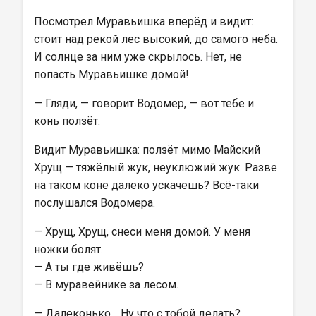
Посмотрел Муравьишка вперёд и видит: 
стоит над рекой лес высокий, до самого неба. 
И солнце за ним уже скрылось. Нет, не 
попасть Муравьишке домой!
— Гляди, — говорит Водомер, — вот тебе и 
конь ползёт.
Видит Муравьишка: ползёт мимо Майский 
Хрущ — тяжёлый жук, неуклюжий жук. Разве 
на таком коне далеко ускачешь? Всё-таки 
послушался Водомера.
— Хрущ, Хрущ, снеси меня домой. У меня 
ножки болят.
— А ты где живёшь?
— В муравейнике за лесом.
— Далеконько… Ну что с тобой делать? 