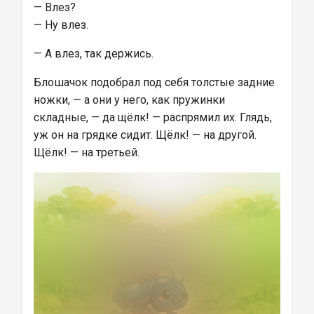
— Влез?
— Ну влез.
— А влез, так держись.
Блошачок подобрал под себя толстые задние 
ножки, — а они у него, как пружинки 
складные, — да щёлк! — распрямил их. Глядь, 
уж он на грядке сидит. Щёлк! — на другой. 
Щёлк! — на третьей.