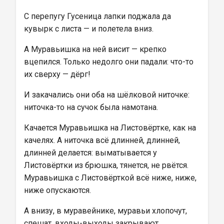
С перепугу Гусеница лапки поджала да 
кувырк с листа — и полетела вниз.
А Муравьишка на ней висит — крепко 
вцепился. Только недолго они падали: что-то 
их сверху — дёрг!
И закачались они оба на шёлковой ниточке: 
ниточка-то на сучок была намотана.
Качается Муравьишка на Листовёртке, как на 
качелях. А ниточка всё длинней, длинней, 
длинней делается: выматывается у 
Листовёртки из брюшка, тянется, не рвётся. 
Муравьишка с Листовёрткой всё ниже, ниже, 
ниже опускаются.
А внизу, в муравейнике, муравьи хлопочут, 
спешат, входы-выходы закрывают.