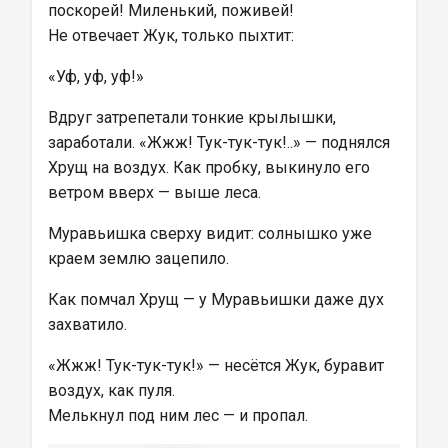
поскорей! Миленький, поживей!
Не отвечает Жук, только пыхтит:
«Уф, уф, уф!»
Вдруг затрепетали тонкие крылышки, 
заработали. «Жжж! Тук-тук-тук!..» — поднялся 
Хрущ на воздух. Как пробку, выкинуло его 
ветром вверх — выше леса.
Муравьишка сверху видит: солнышко уже 
краем землю зацепило.
Как помчал Хрущ — у Муравьишки даже дух 
захватило.
«Жжж! Тук-тук-тук!» — несётся Жук, буравит 
воздух, как пуля.
Мелькнул под ним лес — и пропал.