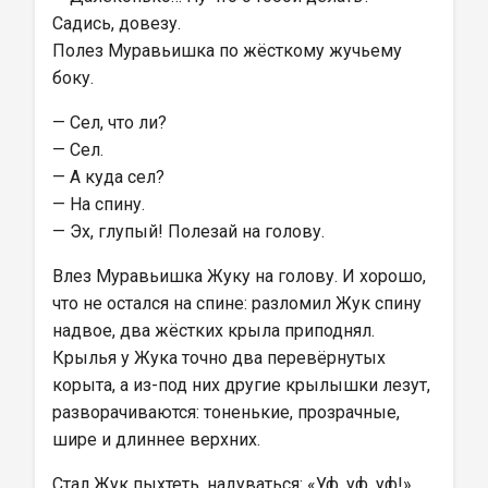
Садись, довезу.
Полез Муравьишка по жёсткому жучьему 
боку.
— Сел, что ли?
— Сел.
— А куда сел?
— На спину.
— Эх, глупый! Полезай на голову.
Влез Муравьишка Жуку на голову. И хорошо, 
что не остался на спине: разломил Жук спину 
надвое, два жёстких крыла приподнял. 
Крылья у Жука точно два перевёрнутых 
корыта, а из-под них другие крылышки лезут, 
разворачиваются: тоненькие, прозрачные, 
шире и длиннее верхних.
Стал Жук пыхтеть, надуваться: «Уф, уф, уф!» 