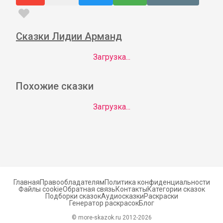
Сказки Лидии Арманд
Загрузка...
Похожие сказки
Загрузка...
Главная
Правообладателям
Политика конфиденциальности
Файлы cookie
Обратная связь
Контакты
Категории сказок
Подборки сказок
Аудиосказки
Раскраски
Генератор раскрасок
Блог
© more-skazok.ru 2012-
2026