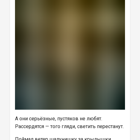
А они серьёзные, пустяков не любят. 
Рассердятся — того гляди, светить перестанут.
Поймал ветер шалунишку за крылышки.